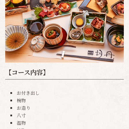
【コース内容】
お付き出し
椀物
お造り
八寸
温物