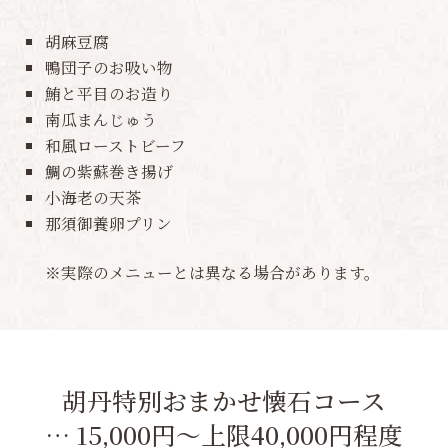
胡麻豆腐
鴨団子のお吸い物
鮪と平目のお造り
南瓜まんじゅう
和風ローストビーフ
鯛の紫蘇巻き揚げ
小海老の天茶
那須御養卵プリン
※実際のメニューとは異なる場合があります。
胡丹特別おまかせ懐石コース
… 15,000円〜上限40,000円程度