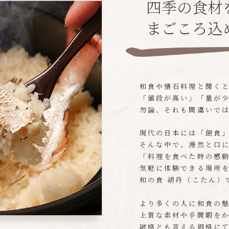
四季の食材
まごころ込
和食や懐石料理と聞く
「値段が高い」「量が
勿論、それも間違いで
現代の日本には「飽食
そんな中で、漫然と口
「料理を食べた時の感
気軽に体験できる場所
和の食 胡丹（こたん）
より多くの人に和食の
上質な素材や手間暇を
破格とも言える価格に