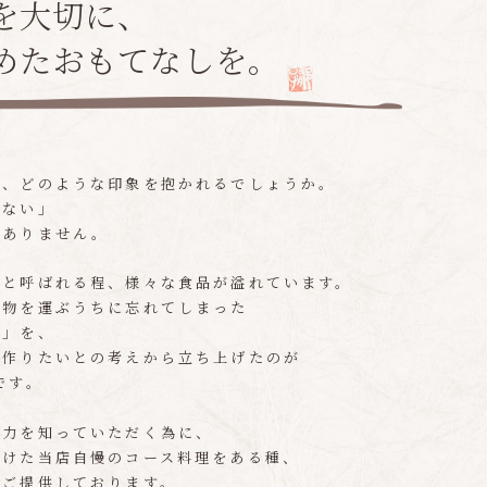
を大切に、
めたおもてなしを。
と、どのような印象を抱かれるでしょうか。
少ない」
はありません。
」と呼ばれる程、様々な食品が溢れています。
に物を運ぶうちに忘れてしまった
動」を、
を作りたいとの考えから立ち上げたのが
です。
魅力を知っていただく為に、
かけた当店自慢のコース料理をある種、
てご提供しております。